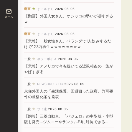
★
動画
まにゅそく
2026-08-06
【動画】外国人女さん、オシッコの勢いが凄すぎる
メール
ｗ
★
動画
まにゅそく
2026-08-06
【悲報】一般女性さん、ベランダで1人飲みするだ
けで123万再生ｗｗｗｗｗｗｗｗ
★
一般
ネラーボイス
2026-08-06
【悲報】アメリカで今も続いてる近親相姦の一族が
やばすぎる
★
一般
NEWSOKU BLOG
2026-08-05
永住外国人の「生活保護」回避狙った政府、許可要
件の厳格化案を発表
★
一般
サイ速
2026-08-05
【朗報】三菱自動車、「パジェロ」の中型版・小型
版も発売…ジムニーやランクルFJに対抗できる
か！？