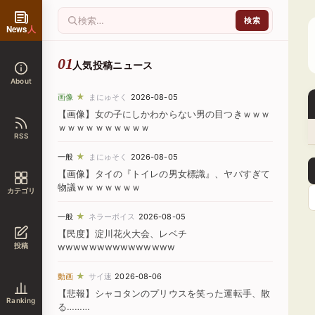
News
人
人気投稿ニュース
About
★
画像
まにゅそく
2026-08-05
【画像】女の子にしかわからない男の目つきｗｗｗ
ｗｗｗｗｗｗｗｗｗｗ
RSS
★
一般
まにゅそく
2026-08-05
【画像】タイの『トイレの男女標識』、ヤバすぎて
物議ｗｗｗｗｗｗｗ
カテゴリ
★
一般
ネラーボイス
2026-08-05
【民度】淀川花火大会、レベチ
投稿
wwwwwwwwwwwwwww
★
動画
サイ速
2026-08-06
【悲報】シャコタンのプリウスを笑った運転手、散
Ranking
る………