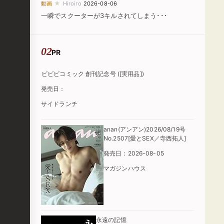
★
動画
Hiroiro
2026-08-06
一瞬でスクーターが3キルされてしまう･･･
PR
ビビビコミック 創刊記念号 ([実用品])
発売日：
サイドランチ
anan(アンアン)2026/08/19号
No.2507[愛とSEX／寺西拓人]
発売日：2026-08-05
マガジンハウス
永遠の記憶