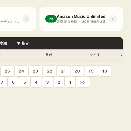
Amazon Music Unlimited
PR
プライム会員限定 オーディオブック ・ 30日間無料体験
音楽 聴き放題 ・ 30日間無料体験
度順
▼ 指定
ル
日付
サイト
25
24
23
22
21
20
19
18
7
6
5
4
3
2
1
>>