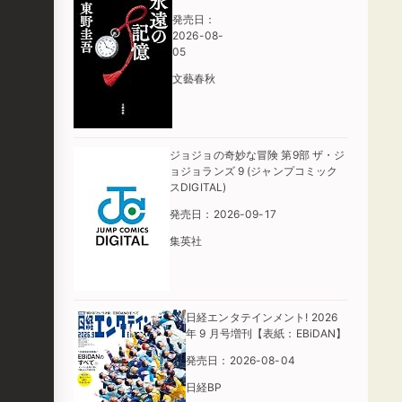
発売日：
2026-08-
05
文藝春秋
ジョジョの奇妙な冒険 第9部 ザ・ジ
ョジョランズ 9 (ジャンプコミック
スDIGITAL)
発売日：2026-09-17
集英社
日経エンタテインメント! 2026
年 9 月号増刊【表紙：EBiDAN】
発売日：2026-08-04
日経BP