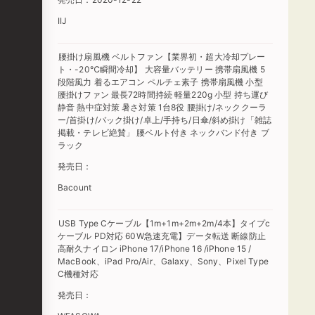
IIJ
腰掛け扇風機 ベルトファン【業界初・超大冷却プレー
ト・-20℃瞬間冷却】 大容量バッテリー 携帯扇風機 5
段階風力 着るエアコン ペルチェ素子 携帯扇風機 小型
腰掛けファン 最長72時間持続 軽量220g 小型 持ち運び
静音 熱中症対策 暑さ対策 1台8役 腰掛け/ネッククーラ
ー/首掛け/バック掛け/卓上/手持ち/日傘/斜め掛け「雑誌
掲載・テレビ絶賛」 腰ベルト付き ネックバンド付き ブ
ラック
発売日：
Bacount
USB Type Cケーブル【1m+1m+2m+2m/4本】タイプc
ケーブル PD対応 60W急速充電】データ転送 断線防止
高耐久ナイロン iPhone 17/iPhone 16 /iPhone 15 /
MacBook、iPad Pro/Air、Galaxy、Sony、Pixel Type
C機種対応
発売日：