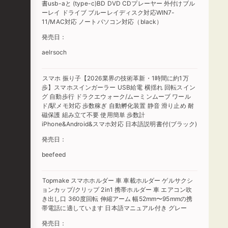
書usb-aと (type-c)BD DVD CDプレーヤー 外付けブル
ーレイ ドライブ ブルーレイディスク対応WIN7-
11/MAC対応 ノートパソコン対応（black）
発売日：
aelrsoch
スマホ 振り子【2026業界の技術革新・1時間に約1万
歩】スマホスインガーラー USB給電 横揺れ 回転スイン
グ 自動歩行 ドラクエウォーク/ムーミンムーブ ワール
ド/駅メモ対応 歩数稼ぎ 自動孵化装置 静音 滑り止め 耐
磁保護 組み立て不要 使用簡単 歩数計
iPhone&Android&スマホ対応 日本語説明書付(ブラック)
発売日：
beefeed
Topmake スマホホルダー 車 車載ホルダー ゲルサクシ
ョンカップ/クリップ 2in1 携帯ホルダー 車 エアコン吹
き出し口 360度回転 伸縮アーム 幅52mm〜95mmの携
帯電話に適しています 日本語マニュアル付き グレー
発売日：