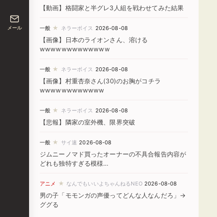
【動画】格闘家と半グレ3人組を戦わせてみた結果
★
メール
一般
ネラーボイス
2026-08-08
【画像】日本のライオンさん、溶ける
wwwwwwwwwwwww
★
一般
ネラーボイス
2026-08-08
【画像】村重杏奈さん(30)のお胸がコチラ
wwwwwwwwwwww
★
一般
ネラーボイス
2026-08-08
【悲報】隣家の室外機、限界突破
★
一般
サイ速
2026-08-08
ジムニーノマド買ったオーナーの不具合報告内容が
どれも独特すぎる模様…
★
アニメ
なんでもいいよちゃんねるNEO
2026-08-08
男の子「モモンガの声優ってどんな人なんだろ」→
ググる