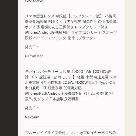
WFASQWA
スマホ望遠レンズ 単眼鏡【アップグレード版】 25倍高
倍率 90g軽量 明るくクリアな視界 耐久性と のある金属
ボディ 安定感のある三脚付き レンズクリップ付き
iPhone/Android多機種対応 ライブ コンサート スポーツ
観戦 バードウォッチング 旅行（ブラック）
発売日：
Parhatstor
モバイルバッテリー 大容量 20000mAh【2026新設
計・PSE認証済・超薄モデル】 軽量 小型 急速充電 スマ
ホ充電器 4台同時充電 22.5W/PD20W高出力Type-C入
出力兼用 LED残量表示 低電流対応
iPhone/iPad/Android全種機器対応 旅行/出張/停電/地
震/防災グッズ 日本語取扱説明書
発売日：
Nexoum
ブルーレイドライブ外付け blu-rayプレイヤー再生読み