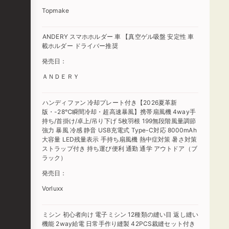
Topmake
ANDERY スマホホルダー 車 【真空ゲル吸盤 安定性 車
載ホルダー ドライバー推奨
発売日：
ＡＮＤＥＲＹ
ハンディファン 冷却プレート付き【2026夏革新
版・-28℃瞬間冷却・超高速暴風】携帯扇風機 4way手
持ち/首掛け/卓上/吊り下げ 5枚羽根 199無段階風量調節
強力 暴風 冷感 静音 USB充電式 Type-C対応 8000mAh
大容量 LED残量表示 手持ち扇風機 熱中症対策 暑さ対策
ストラップ付き 持ち運び便利 通勤 通学 アウトドア（ブ
ラック）
発売日：
Vorluxx
ミシン 初心者向け 電子ミシン 12種類の縫い目 返し縫い
機能 2way給電 日常手作り縫製 42PCS裁縫セット付き