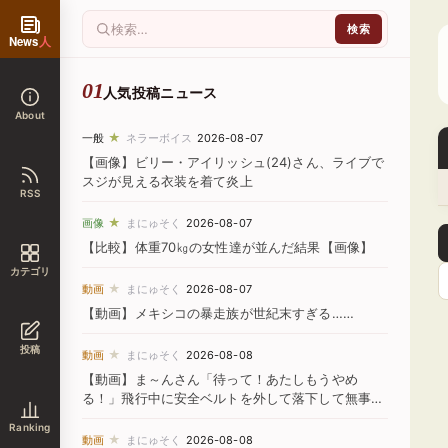
News
人
人気投稿ニュース
About
★
一般
ネラーボイス
2026-08-07
【画像】ビリー・アイリッシュ(24)さん、ライブで
スジが見える衣装を着て炎上
RSS
★
画像
まにゅそく
2026-08-07
【比較】体重70㎏の女性達が並んだ結果【画像】
カテゴリ
★
動画
まにゅそく
2026-08-07
【動画】メキシコの暴走族が世紀末すぎる……
投稿
★
動画
まにゅそく
2026-08-08
【動画】ま～んさん「待って！あたしもうやめ
る！」飛行中に安全ベルトを外して落下して無事死
亡
Ranking
★
動画
まにゅそく
2026-08-08