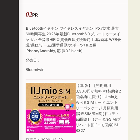
PR
Bluetoothイヤホン ワイヤレスイヤホン IPX7防水 最大
60時間再生 2026年最新Bluetooth6.0ブルートゥースイ
ヤホン 全音域HIFI音質低遅延接続瞬時 片耳/両耳 WEB会
議/運動/ゲーム/通学通勤/スポーツ/音楽用
iPhone/Android対応 (002 black)
発売日：
Bloomtwin
【DL版】【初期費用
3,300円が無料 ※1契約者2
回線/年に限り】IIJmioえ
らべるSIMカード エント
リーパッケージ 月額利用
(音声SIM/SMS)[ドコモ・
au回線]・(データ/eSIM/プ
リペイド)[ドコモ回線]IM-
B327
発売日：2020-12-22