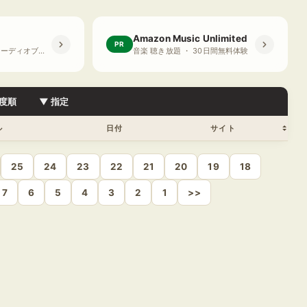
Amazon Music Unlimited
PR
プライム会員限定 オーディオブック ・ 30日間無料体験
音楽 聴き放題 ・ 30日間無料体験
度順
▼ 指定
ル
日付
サイト
25
24
23
22
21
20
19
18
7
6
5
4
3
2
1
>>