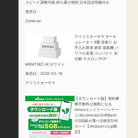
スピード調整可能 持ち運び便利 日本語説明書付き
発売日：
Zumecar
アイリスオーヤマ サーキ
ュレーター 8畳 首振り お
手入れ簡単 静音 扇風機 パ
ワフル送風 コンパクト 全
分解 マカロン PCF-
MKM15EC-W ホワイト
発売日：2026-03-18
アイリスオーヤマ
【ダウンロード版】契約事
務手数料が無料になる
mineoエントリーパッケー
ジ docomo/au/SoftBank
の3回線が選べる格安SIM
カード【Amazon.co.jp限
定】