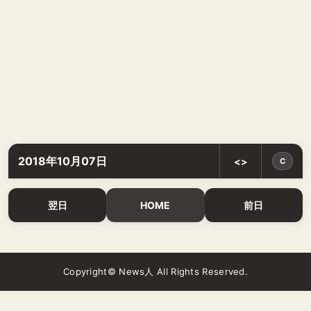
2018年10月07日
<>
C
翌日
HOME
前日
Copyright© News人 All Rights Reserved.