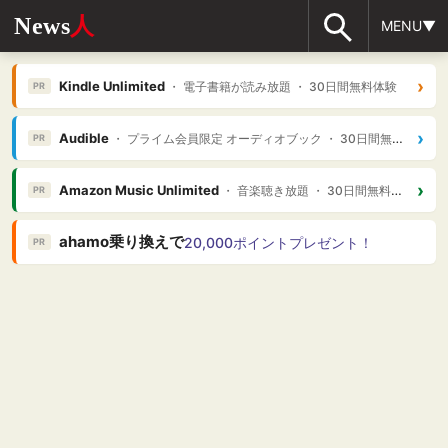
News
人
MENU▼
›
Kindle Unlimited
・ 電子書籍が読み放題 ・ 30日間無料体験
PR
›
Audible
・ プライム会員限定 オーディオブック ・ 30日間無料体験
PR
›
Amazon Music Unlimited
・ 音楽聴き放題 ・ 30日間無料体験
PR
ahamo乗り換えで
20,000ポイントプレゼント！
PR