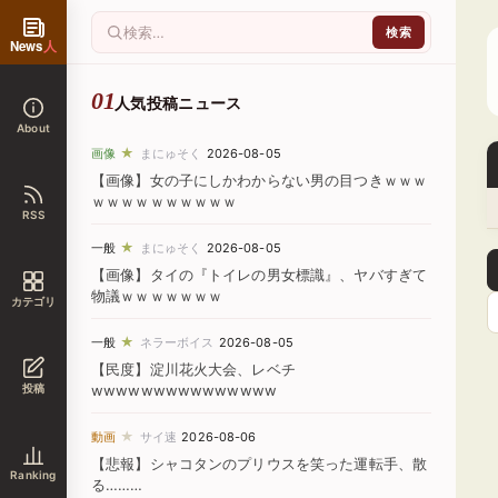
News
人
人気投稿ニュース
About
★
画像
まにゅそく
2026-08-05
【画像】女の子にしかわからない男の目つきｗｗｗ
ｗｗｗｗｗｗｗｗｗｗ
RSS
★
一般
まにゅそく
2026-08-05
【画像】タイの『トイレの男女標識』、ヤバすぎて
物議ｗｗｗｗｗｗｗ
カテゴリ
★
一般
ネラーボイス
2026-08-05
【民度】淀川花火大会、レベチ
投稿
wwwwwwwwwwwwwww
★
動画
サイ速
2026-08-06
【悲報】シャコタンのプリウスを笑った運転手、散
Ranking
る………