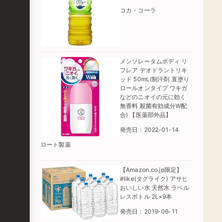
コカ・コーラ
メンソレータムボディ リ
フレア デオドラントリキ
ッド 50mL(制汗剤 直塗り
ロールオンタイプ ワキガ
などのニオイの元に効く
無香料 殺菌有効成分W配
合) 【医薬部外品】
発売日：2022-01-14
ロート製薬
【Amazon.co.jp限定】
#like(タグライク) アサヒ
おいしい水 天然水 ラベル
レスボトル 2L×9本
発売日：2019-06-11