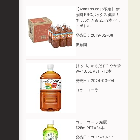
【Amazon.co.jp限定】 伊
藤園 RROボックス 健康ミ
ネラルむぎ茶 2L×9本 ペッ
トボトル
発売日：2019-02-08
伊藤園
[トクホ] からだすこやか茶
W+ 1.05L PET ×12本
発売日：2024-03-04
コカ・コーラ
コカ・コーラ 綾鷹
525mlPET×24本
発売日：2014-03-17