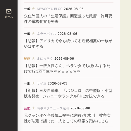
★
一般
NEWSOKU BLOG
2026-08-05
永住外国人の「生活保護」回避狙った政府、許可要
メール
件の厳格化案を発表
★
一般
ネラーボイス
2026-08-06
【悲報】アメリカで今も続いてる近親相姦の一族が
やばすぎる
★
動画
まにゅそく
2026-08-06
【悲報】一般女性さん、ベランダで1人飲みするだ
けで123万再生ｗｗｗｗｗｗｗｗ
★
一般
サイ速
2026-08-05
【朗報】三菱自動車、「パジェロ」の中型版・小型
版も発売…ジムニーやランクルFJに対抗できる
か！？
★
芸能
時事ネタニュース速報
2026-08-06
元ジャンポケ斉藤慎二被告に懲役7年求刑 被害女
性が法廷で語った「人としての尊厳を踏みにじられ
た」