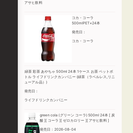
アサヒ飲料
コカ・コーラ
500mlPET×24本
発売日：
コカ・コーラ
緑茶 彩茶 あやちゃ 500ml 24本 1ケース お茶 ペットボ
トル ライフドリンクカンパニー (緑茶（ラベルレス,リニ
ューアル品）)
発売日：
ライフドリンクカンパニー
green cola (グリーン コーラ) 500ml 24本 [ 炭
酸 ][ コーラ ][ ゼロカロリー ][ アサヒ飲料 ]
発売日：2026-08-04