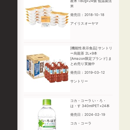
産米 180g×24個 低温製法
米
発売日：2018-10-18
アイリスオーヤマ
[機能性表示食品] サントリ
ー烏龍茶 2L×9本
[Amazon限定ブランド] ま
とめ売り実施中
発売日：2019-03-12
サントリー
コカ・コーラ い・ろ・
は・す 340mlPET×24本
発売日：2024-02-19
コカ・コーラ