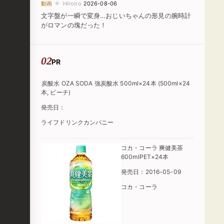
★
動画
Hiroiro
2026-08-06
文字盤が一瞬で変身…おじいちゃんの形見の腕時計
がロマンの塊だった！
PR
炭酸水 OZA SODA 強炭酸水 500ml×24本 (500ml×24
本, ピーチ)
発売日：
ライフドリンクカンパニー
コカ・コーラ 爽健美茶
600mlPET×24本
発売日：2016-05-09
コカ・コーラ