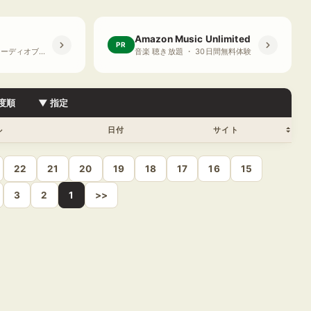
Amazon Music Unlimited
PR
プライム会員限定 オーディオブック ・ 30日間無料体験
音楽 聴き放題 ・ 30日間無料体験
度順
▼ 指定
ル
日付
サイト
22
21
20
19
18
17
16
15
3
2
1
>>