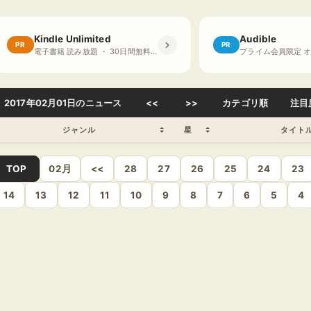
Kindle Unlimited
Audible
PR
PR
電子書籍 読み放題 ・ 30日間無料体験
2017年02月01日のニュース
<<
>>
カテゴリ順
注目
ジャンル
星
タイト
TOP
02月
<<
28
27
26
25
24
23
14
13
12
11
10
9
8
7
6
5
4