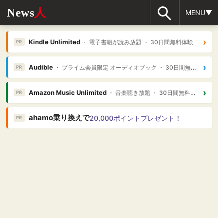
News
人
MENU▼
›
Kindle Unlimited
・ 電子書籍が読み放題 ・ 30日間無料体験
PR
›
Audible
・ プライム会員限定 オーディオブック ・ 30日間無料体験
PR
›
Amazon Music Unlimited
・ 音楽聴き放題 ・ 30日間無料体験
PR
ahamo乗り換えで
20,000ポイントプレゼント！
PR