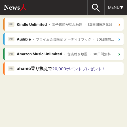
News
人
MENU▼
›
Kindle Unlimited
・ 電子書籍が読み放題 ・ 30日間無料体験
PR
›
Audible
・ プライム会員限定 オーディオブック ・ 30日間無料体験
PR
›
Amazon Music Unlimited
・ 音楽聴き放題 ・ 30日間無料体験
PR
ahamo乗り換えで
20,000ポイントプレゼント！
PR