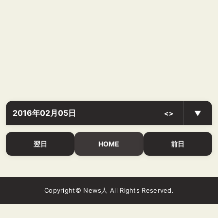
2016年02月05日
<>
▼
翌日
HOME
前日
Copyright© News人 All Rights Reserved.