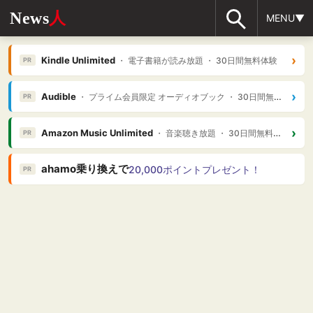
News
人
MENU▼
›
Kindle Unlimited
・ 電子書籍が読み放題 ・ 30日間無料体験
PR
›
Audible
・ プライム会員限定 オーディオブック ・ 30日間無料体験
PR
›
Amazon Music Unlimited
・ 音楽聴き放題 ・ 30日間無料体験
PR
ahamo乗り換えで
20,000ポイントプレゼント！
PR