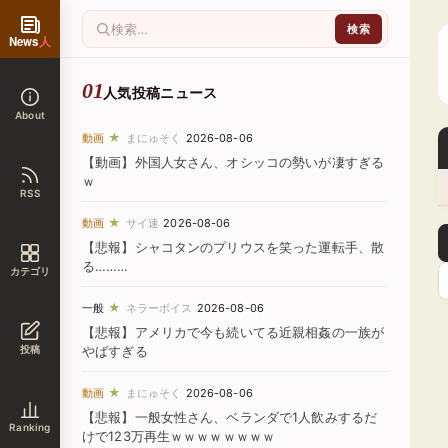
News
人
人気投稿ニュース
About
★
動画
まにゅそく
2026-08-06
【動画】外国人女さん、オシッコの勢いが凄すぎる
ｗ
RSS
★
動画
サイ速
2026-08-06
【悲報】シャコタンのプリウスを笑った運転手、散
る………
カテゴリ
★
一般
ネラーボイス
2026-08-06
【悲報】アメリカで今も続いてる近親相姦の一族が
投稿
やばすぎる
★
動画
まにゅそく
2026-08-06
【悲報】一般女性さん、ベランダで1人飲みするだ
Ranking
けで123万再生ｗｗｗｗｗｗｗｗ