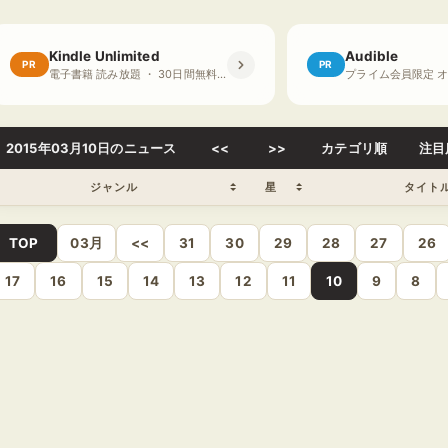
Kindle Unlimited
Audible
PR
PR
電子書籍 読み放題 ・ 30日間無料体験
2015年03月10日のニュース
<<
>>
カテゴリ順
注目
ジャンル
星
タイト
TOP
03月
<<
31
30
29
28
27
26
17
16
15
14
13
12
11
10
9
8