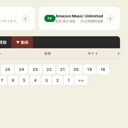
Amazon Music Unlimited
PR
プライム会員限定 オーディオブック ・ 30日間無料体験
音楽 聴き放題 ・ 30日間無料体験
度順
▼ 動画
ル
日付
サイト
25
24
23
22
21
20
19
18
7
6
5
4
3
2
1
>>