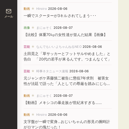
★
動画
Hiroiro
2026-08-06
一瞬でスクーターが3キルされてしまう･･･
メール
★
画像
まにゅそく
2026-08-07
【比較】体重70㎏の女性達が並んだ結果【画像】
★
芸能
なんでもいいよちゃんねるNEO
2026-08-06
土田晃之「草サッカーとフットサルやめました」と
告白 「20代の若手が来るんです。つまんなくて」
★
芸能
時事ネタニュース速報
2026-08-06
元ジャンポケ斉藤慎二被告に懲役7年求刑 被害女
性が法廷で語った「人としての尊厳を踏みにじられ
た」
★
動画
まにゅそく
2026-08-07
【動画】メキシコの暴走族が世紀末すぎる……
★
動画
Hiroiro
2026-08-06
文字盤が一瞬で変身…おじいちゃんの形見の腕時計
がロマンの塊だった！