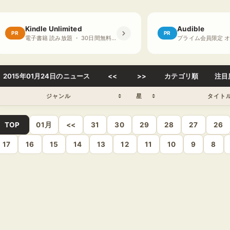
Kindle Unlimited
Audible
PR
PR
電子書籍 読み放題 ・ 30日間無料体験
2015年01月24日のニュース
<<
>>
カテゴリ順
注目
ジャンル
星
タイト
TOP
01月
<<
31
30
29
28
27
26
17
16
15
14
13
12
11
10
9
8