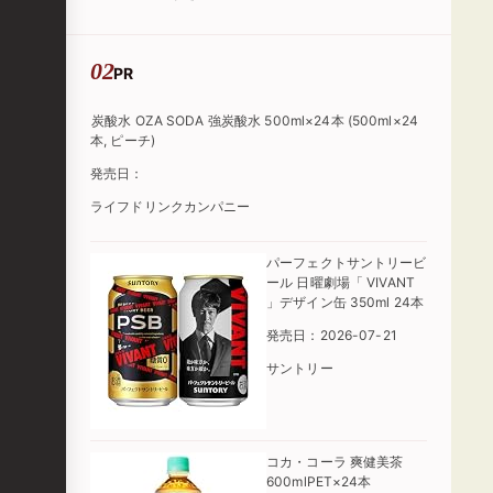
PR
炭酸水 OZA SODA 強炭酸水 500ml×24本 (500ml×24
本, ピーチ)
発売日：
ライフドリンクカンパニー
パーフェクトサントリービ
ール 日曜劇場「 VIVANT
」デザイン缶 350ml 24本
発売日：2026-07-21
サントリー
コカ・コーラ 爽健美茶
600mlPET×24本