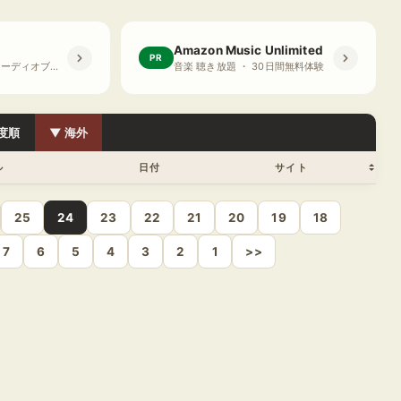
Amazon Music Unlimited
PR
プライム会員限定 オーディオブック ・ 30日間無料体験
音楽 聴き放題 ・ 30日間無料体験
度順
▼ 海外
ル
日付
サイト
25
24
23
22
21
20
19
18
7
6
5
4
3
2
1
>>