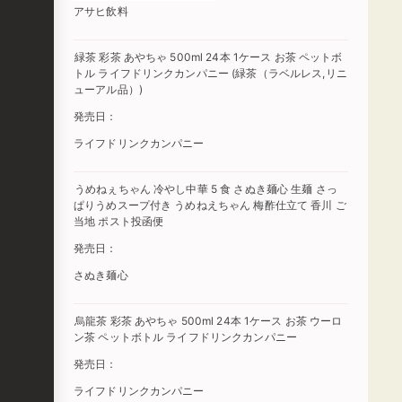
アサヒ飲料
緑茶 彩茶 あやちゃ 500ml 24本 1ケース お茶 ペットボ
トル ライフドリンクカンパニー (緑茶（ラベルレス,リニ
ューアル品）)
発売日：
ライフドリンクカンパニー
うめねぇちゃん 冷やし中華 5 食 さぬき麺心 生麺 さっ
ぱりうめスープ付き うめねえちゃん 梅酢仕立て 香川 ご
当地 ポスト投函便
発売日：
さぬき麺心
烏龍茶 彩茶 あやちゃ 500ml 24本 1ケース お茶 ウーロ
ン茶 ペットボトル ライフドリンクカンパニー
発売日：
ライフドリンクカンパニー