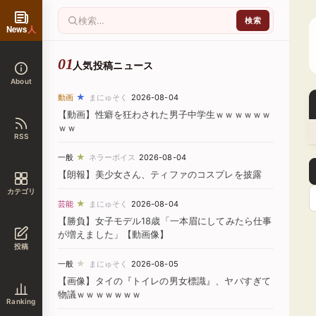
News
人
人気投稿ニュース
About
★
動画
まにゅそく
2026-08-04
【動画】性癖を狂わされた男子中学生ｗｗｗｗｗｗ
ｗｗ
RSS
★
一般
ネラーボイス
2026-08-04
【朗報】美少女さん、ティファのコスプレを披露
カテゴリ
★
芸能
まにゅそく
2026-08-04
【勝負】女子モデル18歳「一本眉にしてみたら仕事
が増えました」【動画像】
投稿
★
一般
まにゅそく
2026-08-05
【画像】タイの『トイレの男女標識』、ヤバすぎて
物議ｗｗｗｗｗｗｗ
Ranking