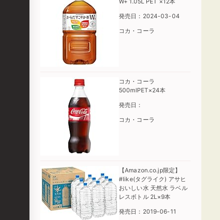
W+ 1.05L PET ×12本
発売日：2024-03-04
コカ・コーラ
コカ・コーラ
500mlPET×24本
発売日：
コカ・コーラ
【Amazon.co.jp限定】
#like(タグライク) アサヒ
おいしい水 天然水 ラベル
レスボトル 2L×9本
発売日：2019-06-11