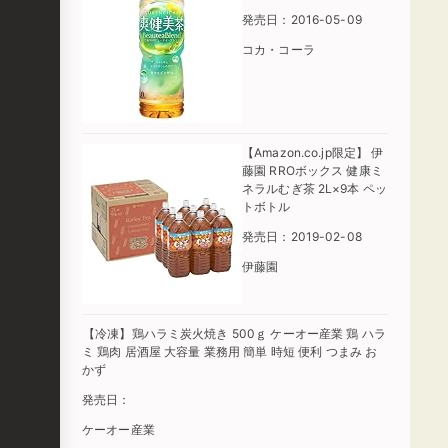
発売日：2016-05-09
コカ・コーラ
【Amazon.co.jp限定】 伊
藤園 RROボックス 健康ミ
ネラルむぎ茶 2L×9本 ペッ
トボトル
発売日：2019-02-08
伊藤園
【冷凍】鶏ハラミ炭火焼き 500ｇ ケーオー産業 鶏 ハラ
ミ 鶏肉 居酒屋 大容量 業務用 簡単 時短 便利 つまみ お
かず
発売日：
ケーオー産業