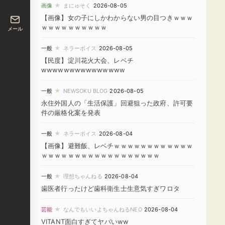
★
画像
まにゅそく
2026-08-05
【画像】女の子にしかわからない男の目つきｗｗｗ
ｗｗｗｗｗｗｗｗｗｗ
メール
★
一般
ネラーボイス
2026-08-05
【民度】淀川花火大会、レベチ
wwwwwwwwwwwwwww
★
一般
NEWSOKU BLOG
2026-08-05
永住外国人の「生活保護」回避狙った政府、許可要
件の厳格化案を発表
★
一般
ネラーボイス
2026-08-04
【画像】避難飯、レベチｗｗｗｗｗｗｗｗｗｗｗｗ
ｗｗｗｗｗｗｗｗｗｗｗｗｗｗｗｗｗｗ
★
一般
理想ちゃんねる
2026-08-04
歯医者行ったけど歯科衛生士生意気すぎワロタ
★
芸能
なんでもいいよちゃんねるNEO
2026-08-04
VITANT面白すぎてヤバいww