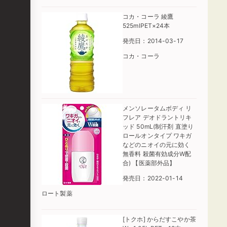
コカ・コーラ 綾鷹
525mlPET×24本
発売日：2014-03-17
コカ・コーラ
メンソレータムボディ リ
フレア デオドラントリキ
ッド 50mL(制汗剤 直塗り
ロールオンタイプ ワキガ
などのニオイの元に効く
無香料 殺菌有効成分W配
合) 【医薬部外品】
発売日：2022-01-14
ロート製薬
[トクホ] からだすこやか茶