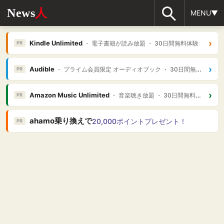
News
人
MENU▼
›
Kindle Unlimited
・ 電子書籍が読み放題 ・ 30日間無料体験
PR
›
Audible
・ プライム会員限定 オーディオブック ・ 30日間無料体験
PR
›
Amazon Music Unlimited
・ 音楽聴き放題 ・ 30日間無料体験
PR
ahamo乗り換えで
20,000ポイントプレゼント！
PR