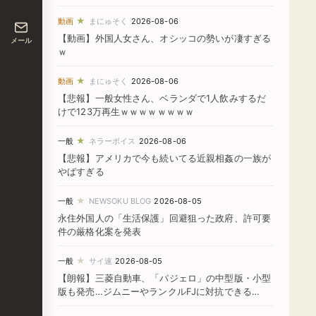
★
動画
まにゅそく
2026-08-06
【動画】外国人女さん、オシッコの勢いが凄すぎる
メール
ｗ
★
動画
まにゅそく
2026-08-06
【悲報】一般女性さん、ベランダで1人飲みするだ
けで123万再生ｗｗｗｗｗｗｗｗ
★
一般
ネラーボイス
2026-08-06
【悲報】アメリカで今も続いてる近親相姦の一族が
やばすぎる
★
一般
NEWSOKU BLOG
2026-08-05
永住外国人の「生活保護」回避狙った政府、許可要
件の厳格化案を発表
★
一般
サイ速
2026-08-05
【朗報】三菱自動車、「パジェロ」の中型版・小型
版も発売…ジムニーやランクルFJに対抗できる
か！？