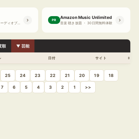
Amazon Music Unlimited
PR
プライム会員限定 オーディオブック ・ 30日間無料体験
音楽 聴き放題 ・ 30日間無料体験
度順
▼ 芸能
ル
日付
サイト
25
24
23
22
21
20
19
18
7
6
5
4
3
2
1
>>