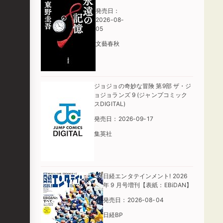
発売日：
2026-08-
05
文藝春秋
ジョジョの奇妙な冒険 第9部 ザ・ジ
ョジョランズ 9 (ジャンプコミック
スDIGITAL)
発売日：2026-09-17
集英社
日経エンタテインメント! 2026
年 9 月号増刊【表紙：EBiDAN】
発売日：2026-08-04
日経BP