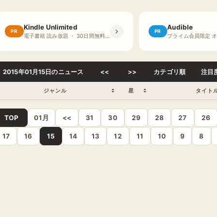
Kindle Unlimited
Audible
PR
PR
電子書籍 読み放題 ・ 30日間無料体験
2015年01月15日のニュース
<<
>>
カテゴリ順
注目
ジャンル
星
タイト
TOP
01月
<<
31
30
29
28
27
26
17
16
15
14
13
12
11
10
9
8