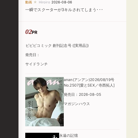
★
動画
Hiroiro
2026-08-06
一瞬でスクーターが3キルされてしまう･･･
PR
ビビビコミック 創刊記念号 ([実用品])
発売日：
サイドランチ
anan(アンアン)2026/08/19号
No.2507[愛とSEX／寺西拓人]
発売日：2026-08-05
マガジンハウス
永遠の記憶