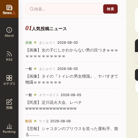
News
人
人気投稿ニュース
About
★
画像
まにゅそく
2026-08-05
【画像】女の子にしかわからない男の目つきｗｗｗ
ｗｗｗｗｗｗｗｗｗｗ
RSS
★
一般
まにゅそく
2026-08-05
【画像】タイの『トイレの男女標識』、ヤバすぎて
物議ｗｗｗｗｗｗｗ
カテゴリ
★
一般
ネラーボイス
2026-08-05
【民度】淀川花火大会、レベチ
投稿
wwwwwwwwwwwwwww
★
動画
サイ速
2026-08-06
【悲報】シャコタンのプリウスを笑った運転手、散
Ranking
る………