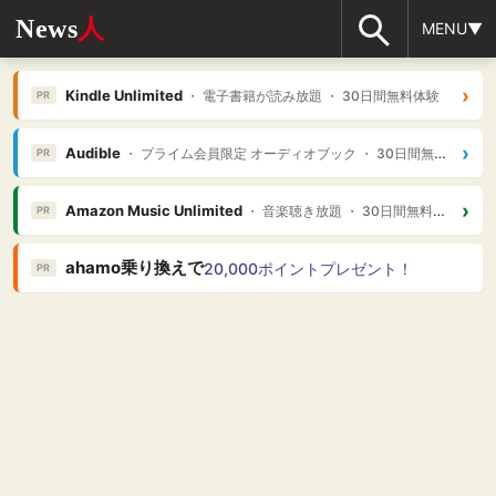
News
人
MENU▼
›
Kindle Unlimited
・ 電子書籍が読み放題 ・ 30日間無料体験
PR
›
Audible
・ プライム会員限定 オーディオブック ・ 30日間無料体験
PR
›
Amazon Music Unlimited
・ 音楽聴き放題 ・ 30日間無料体験
PR
ahamo乗り換えで
20,000ポイントプレゼント！
PR