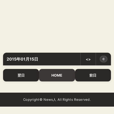
2015年01月15日
<>
C
翌日
HOME
前日
Copyright© News人 All Rights Reserved.