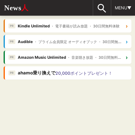
News
人
MENU▼
›
Kindle Unlimited
・ 電子書籍が読み放題 ・ 30日間無料体験
PR
›
Audible
・ プライム会員限定 オーディオブック ・ 30日間無料体験
PR
›
Amazon Music Unlimited
・ 音楽聴き放題 ・ 30日間無料体験
PR
ahamo乗り換えで
20,000ポイントプレゼント！
PR