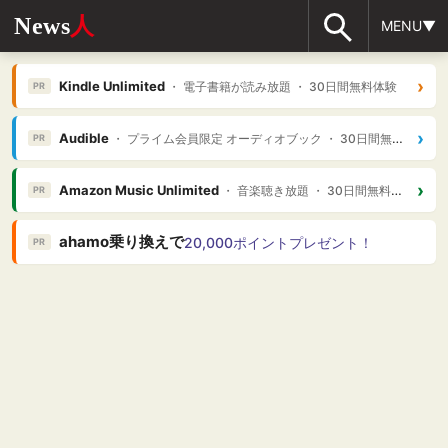
News
人
MENU▼
›
Kindle Unlimited
・ 電子書籍が読み放題 ・ 30日間無料体験
PR
›
Audible
・ プライム会員限定 オーディオブック ・ 30日間無料体験
PR
›
Amazon Music Unlimited
・ 音楽聴き放題 ・ 30日間無料体験
PR
ahamo乗り換えで
20,000ポイントプレゼント！
PR