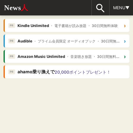
News
人
MENU▼
›
Kindle Unlimited
・ 電子書籍が読み放題 ・ 30日間無料体験
PR
›
Audible
・ プライム会員限定 オーディオブック ・ 30日間無料体験
PR
›
Amazon Music Unlimited
・ 音楽聴き放題 ・ 30日間無料体験
PR
ahamo乗り換えで
20,000ポイントプレゼント！
PR