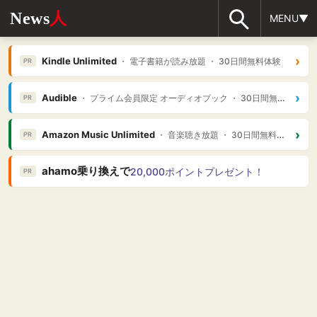
News
人
MENU▼
›
Kindle Unlimited
・ 電子書籍が読み放題 ・ 30日間無料体験
PR
›
Audible
・ プライム会員限定 オーディオブック ・ 30日間無料体験
PR
›
Amazon Music Unlimited
・ 音楽聴き放題 ・ 30日間無料体験
PR
ahamo乗り換えで
20,000ポイントプレゼント！
PR