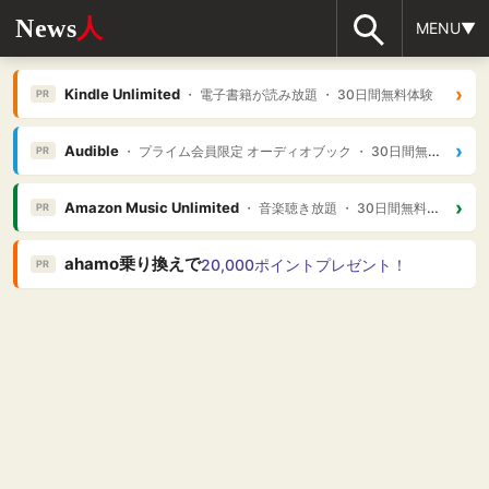
News
人
MENU▼
›
Kindle Unlimited
・ 電子書籍が読み放題 ・ 30日間無料体験
PR
›
Audible
・ プライム会員限定 オーディオブック ・ 30日間無料体験
PR
›
Amazon Music Unlimited
・ 音楽聴き放題 ・ 30日間無料体験
PR
ahamo乗り換えで
20,000ポイントプレゼント！
PR