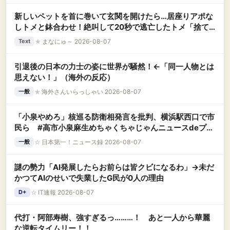
新しいペットを首に巻いて玄関を開けたら…居座りアポな
しトメと鉢合わせ！絶叫して20秒で逃亡したトメ「捨て
ないと二度と行ってあげない！」←もう来なくて大丈夫で
★
まなにゅ～ 2026-08-07
Text
すｗ
引退後の日本の力士の姿に世界が騒然！←「同一人物とは
思えない！」（海外の反応）
★
海外さんいらっしゃい 2026-08-07
一般
「小泉やめろ」核巡る防衛相発言を批判、横浜駅西口で市
民ら #高市小泉麻生めちゃくちゃじゃんニュースdeプロ
テスト
☆
日本第一！ニュース録 2026-08-07
一般
謎の勢力「AI発展したらお前らは皆クビになるわ」→未だ
かつてAIのせいで失業したG民が0人の理由
☆
IT速報 2026-08-07
D+
代打・阿部寿樹、強すぎるっ………！ あと一人から華麗
な逆転タイムリー！！