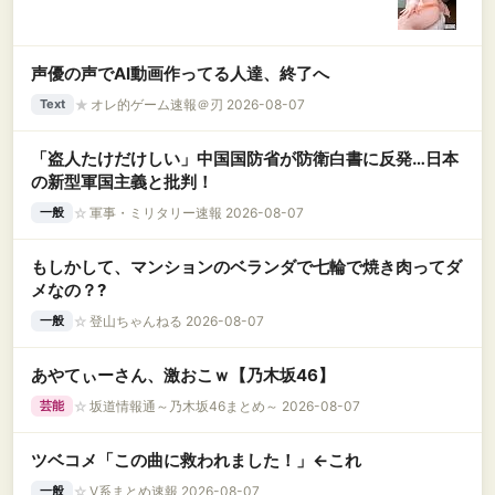
声優の声でAI動画作ってる人達、終了へ
★
オレ的ゲーム速報＠刃 2026-08-07
Text
「盗人たけだけしい」中国国防省が防衛白書に反発…日本
の新型軍国主義と批判！
☆
軍事・ミリタリー速報 2026-08-07
一般
もしかして、マンションのベランダで七輪で焼き肉ってダ
メなの？?
☆
登山ちゃんねる 2026-08-07
一般
あやてぃーさん、激おこｗ【乃木坂46】
☆
坂道情報通～乃木坂46まとめ～ 2026-08-07
芸能
ツベコメ「この曲に救われました！」←これ
☆
V系まとめ速報 2026-08-07
一般