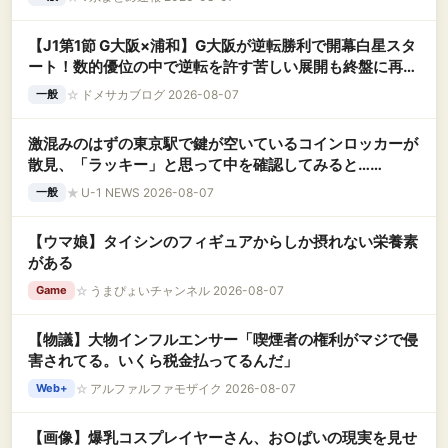
【J1第1節 G大阪×浦和】G大阪が逆転勝利で開幕白星スタ
ート！数的優位の中で逆転を許す苦しい展開も終盤に再逆
転に成功
☆
ドメサカブログ 2026-08-07
一般
激混みのはずの東京駅で鍵が空いているコインロッカーが
散見、「ラッキー」と思って中を確認してみると……
★
U-1 NEWS 2026-08-07
一般
【ウマ娘】タイシンのフィギュアからしか摂れない栄養素
がある
☆
うまぴょいチャンネル 2026-08-07
Game
【物議】大物インフルエンサー「喫煙者の権利がマジで侵
害されてる。いくら税金払ってるんだ」
☆
アルファルファモザイク 2026-08-07
Web+
【画像】爆乳コスプレイヤーさん、お○ぱいの現実を見せ