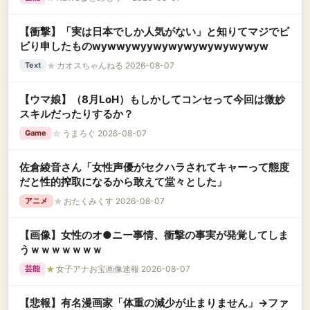
【衝撃】「実は日本でしか人気がない」と知りてマジでビ
ビり申したものwywwywyywywywywywywywyw
★
カオスちゃんねる 2026-08-07
Text
【ウマ娘】（8月LoH）もしかしてコンセって今回は微妙
スキルだったりするか？
☆
うまろぐ 2026-08-07
Game
佐倉綾音さん「女性声優がセクハラされてキャーって態度
だと性的搾取になるから敢えて堂々とした」
★
おたくみくす 2026-08-07
アニメ
【画像】女性のオ●ニー事情、衝撃の事実が発覚してしま
うｗｗｗｗｗｗｗ
★
女子アナお宝画像速報 2026-08-07
芸能
【悲報】有名漫画家「体重の減少が止まりません」→ファ