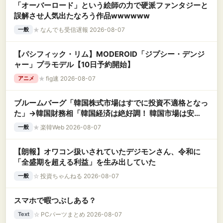
「オーバーロード」という絵師の力で硬派ファンタジーと
誤解させ人気出たなろう作品wwwwww
★
なんでも受信遅報 2026-08-07
一般
【パシフィック・リム】MODEROID「ジプシー・デンジ
ャー」プラモデル【10日予約開始】
★
fig速 2026-08-07
アニメ
ブルームバーグ「韓国株式市場はすでに投資不適格となっ
た」→韓国財務相「韓国経済は絶好調！ 韓国市場は安
泰!!」……まあ、うん。国外からどう認識されているのか
★
楽韓Web 2026-08-07
一般
って問題だから……さ
【朗報】オワコン扱いされていたデジモンさん、令和に
「全盛期を超える利益」を生み出していた
☆
投資ちゃんねる 2026-08-07
一般
スマホで暇つぶしある？
☆
PCパーツまとめ 2026-08-07
Text