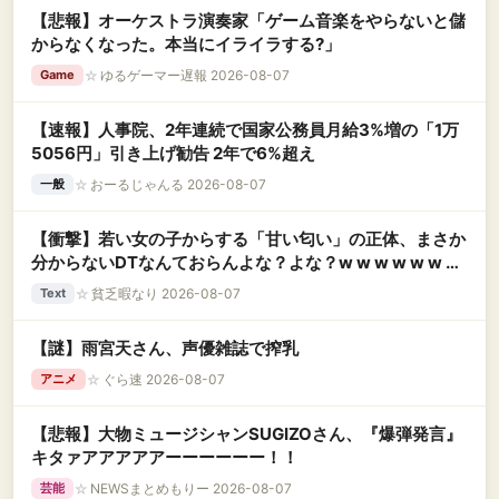
【悲報】オーケストラ演奏家「ゲーム音楽をやらないと儲
からなくなった。本当にイライラする?」
☆
ゆるゲーマー遅報 2026-08-07
Game
【速報】人事院、2年連続で国家公務員月給3%増の「1万
5056円」引き上げ勧告 2年で6%超え
☆
おーるじゃんる 2026-08-07
一般
【衝撃】若い女の子からする「甘い匂い」の正体、まさか
分からないDTなんておらんよな？よな？w w w w w w w
w w w w
☆
貧乏暇なり 2026-08-07
Text
【謎】雨宮天さん、声優雑誌で搾乳
☆
ぐら速 2026-08-07
アニメ
【悲報】大物ミュージシャンSUGIZOさん、『爆弾発言』
キタァアアアアアーーーーーー！！
☆
NEWSまとめもりー 2026-08-07
芸能