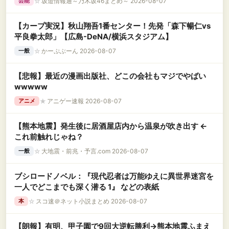
☆
坂道情報通～乃木坂46まとめ～ 2026-08-07
芸能
【カープ実況】秋山翔吾1番センター！先発「森下暢仁vs
平良拳太郎」【広島-DeNA/横浜スタジアム】
☆
かーぷぶーん 2026-08-07
一般
【悲報】最近の漫画出版社、どこの会社もマジでやばい
wwwww
★
アニゲー速報 2026-08-07
アニメ
【熊本地震】発生後に居酒屋店内から温泉が吹き出す ←
これ前触れじゃね？
☆
大地震・前兆・予言.com 2026-08-07
一般
ブシロードノベル：『現代忍者は万能ゆえに異世界迷宮を
一人でどこまでも深く潜る 1』 などの表紙
☆
スコ速＠ネット小説まとめ 2026-08-07
本
【朗報】有明、甲子園で9回大逆転勝利→熊本地震ふまえ