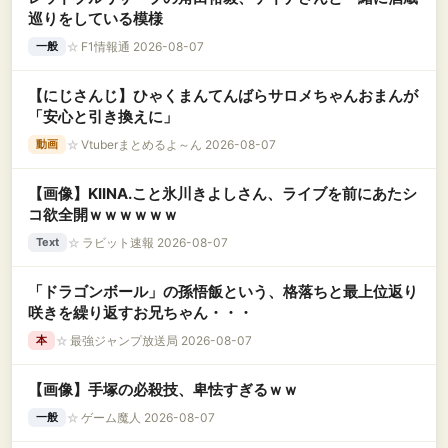
巡りをしている模様
☆
F1情報通 2026-08-07
一般
【にじさんじ】ひゃくまんてんばらサロメちゃんおまんが
「安心と引き換えに」
☆
Vtuberまとめるよ～ん 2026-08-07
動画
【画像】KIINA.こと氷川きよしさん、ライブを前にあたシ
コ欲全開ｗｗｗｗｗｗ
☆
ラビット速報 2026-08-07
Text
「ドラゴンボール」の孫悟飯という、格落ちと最上位返り
咲きを繰り返すお兄ちゃん・・・
☆
最強ジャンプ放送局 2026-08-07
本
【画像】手塚の必殺技、卑怯すぎるｗｗ
☆
ゲーム魔人 2026-08-07
一般