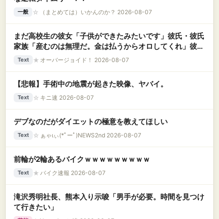
☆
（まとめては）いかんのか？ 2026-08-07
一般
まだ高校生の彼女「子供ができたみたいです」彼氏・彼氏
家族「産むのは無理だ。金は払うからオロしてくれ」彼女
「…わかりました」 → なんと10数年後に……..
★
オーバージョイド！ 2026-08-07
Text
【悲報】手術中の地震が起きた映像、ヤバイ。
☆
キニ速 2026-08-07
Text
デブなのだがダイエットの極意を教えてほしい
☆
ぁゃιぃ(*ﾟーﾟ)NEWS2nd 2026-08-07
Text
前輪が2輪あるバイクｗｗｗｗｗｗｗｗｗ
★
バイク速報 2026-08-07
Text
滝沢秀明社長、熊本入り示唆「男手が必要。時間を見つけ
て行きたい」