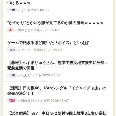
つけるｗｗｗ
★
じわ速 2026-08-07
一般
”かのかり”とかいう誰が見てるのか謎の漫画ｗｗｗｗｗ
☆
漫画まとめ速報 2026-08-07
本
ゲームで飽きるほど聞いた『ボイス』といえば
☆
ゲーハー黙示録 2026-08-07
Text
【悲報】へずまりゅうさん、熊本で被災地支援中に発熱…
緊急点滴で回復・・・・・・・・・
★
なんJクエスト 2026-08-07
一般
【速報】日向坂46、18thシングル『イチャイチャ虫』の
発売が決定！！
☆
日向坂46まとめ速報 2026-08-07
芸能
【試合結果】 8/7 中日 3-2 阪神 9回土壇場3点奪い逆転