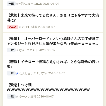
川口市 日本人の不安高まる
★
哲学ニュースnwk 2026-08-07
一般
【悲報】未来で待ってる女さん、あまりにも多すぎて大渋
滞に?
★
VIPPER速報 2026-08-07
アニメ
【衝撃】「オーバーロード」という絵師さんの力で硬派フ
ァンタジーと誤解させ人気が出たなろう作品ｗｗｗｗｗｗ
ｗｗｗｗ
★
なんJクエスト 2026-08-07
一般
【悲報】イチロー「怪我さえなければ、とかは雑魚の言い
訳」
★
なんじぇいスタジアム 2026-08-07
一般
【緊急】つけ麺
WWWWWWWWWWWWWWWWWWWWWW
★
ラーメン速報 2026-08-07
一般