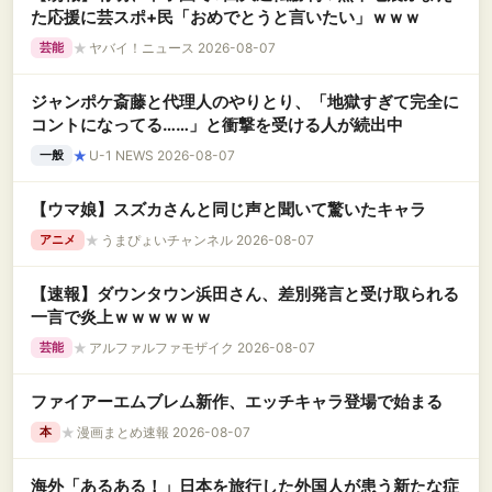
た応援に芸スポ+民「おめでとうと言いたい」ｗｗｗ
★
ヤバイ！ニュース 2026-08-07
芸能
ジャンポケ斎藤と代理人のやりとり、「地獄すぎて完全に
コントになってる……」と衝撃を受ける人が続出中
★
U-1 NEWS 2026-08-07
一般
【ウマ娘】スズカさんと同じ声と聞いて驚いたキャラ
★
うまぴょいチャンネル 2026-08-07
アニメ
【速報】ダウンタウン浜田さん、差別発言と受け取られる
一言で炎上ｗｗｗｗｗｗ
★
アルファルファモザイク 2026-08-07
芸能
ファイアーエムブレム新作、エッチキャラ登場で始まる
★
漫画まとめ速報 2026-08-07
本
海外「あるある！」日本を旅行した外国人が患う新たな症