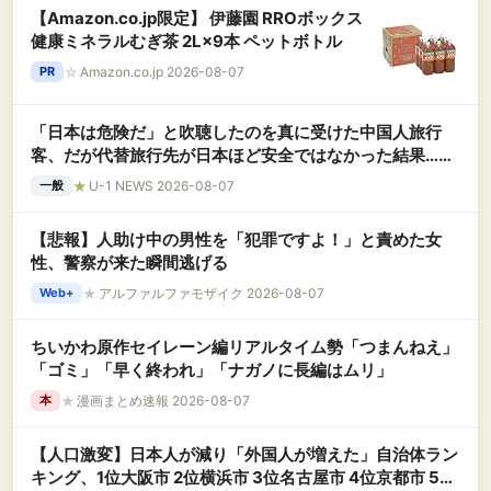
【Amazon.co.jp限定】 伊藤園 RROボックス
健康ミネラルむぎ茶 2L×9本 ペットボトル
☆
Amazon.co.jp 2026-08-07
PR
「日本は危険だ」と吹聴したのを真に受けた中国人旅行
客、だが代替旅行先が日本ほど安全ではなかった結果……
★
U-1 NEWS 2026-08-07
一般
【悲報】人助け中の男性を「犯罪ですよ！」と責めた女
性、警察が来た瞬間逃げる
★
アルファルファモザイク 2026-08-07
Web+
ちいかわ原作セイレーン編リアルタイム勢「つまんねえ」
「ゴミ」「早く終われ」「ナガノに長編はムリ」
★
漫画まとめ速報 2026-08-07
本
【人口激変】日本人が減り「外国人が増えた」自治体ラン
キング、1位大阪市 2位横浜市 3位名古屋市 4位京都市 5位