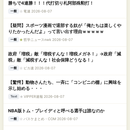
勝ちで4連勝！！！代打切り札阿部殊勲打！
☆
竜速 2026-08-07
一般
【疑問】スポーツ漫画で退部する奴が「俺たちは楽しくや
りたかったんだよ」って言い出す理由ｗｗｗｗｗ
★
哲学ニュースnwk 2026-08-07
一般
政府「増税」敵「増税すんな！増税メガネ！」→政府「減
税」敵「減税すんな！社会保障どうなる！」
☆
ピカ速 2026-08-07
一般
【驚愕】動物さんたち、一斉に「コンビニの棚」に興味を
示し始める・・・
★
VIPPER速報 2026-08-07
Text
NBA版トム・ブレイディと呼べる選手は誰なのか
☆
バスケまとめ・COM 2026-08-07
一般