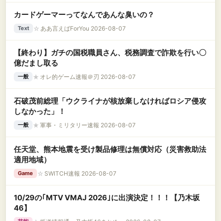
カードゲーマーってなんであんな臭いの？
☆
ああ言えばForYou 2026-08-07
Text
【終わり】ガチの国税職員さん、税務調査で詐欺を行い〇
億だまし取る
★
オレ的ゲーム速報＠刃 2026-08-07
一般
石破茂前総理「ウクライナが核放棄しなければロシア侵攻
しなかった」！
★
軍事・ミリタリー速報 2026-08-07
一般
任天堂、熊本地震を受け製品修理は無償対応（災害救助法
適用地域）
☆
SWITCH速報 2026-08-07
Game
10/29の｢MTV VMAJ 2026｣に出演決定！！！【乃木坂
46】