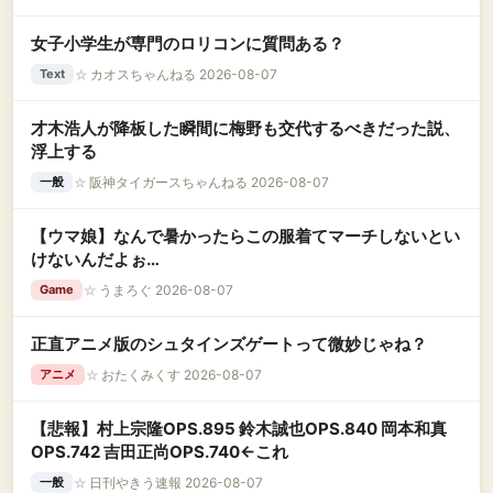
女子小学生が専門のロリコンに質問ある？
☆
カオスちゃんねる 2026-08-07
Text
才木浩人が降板した瞬間に梅野も交代するべきだった説、
浮上する
☆
阪神タイガースちゃんねる 2026-08-07
一般
【ウマ娘】なんで暑かったらこの服着てマーチしないとい
けないんだよぉ…
☆
うまろぐ 2026-08-07
Game
正直アニメ版のシュタインズゲートって微妙じゃね？
☆
おたくみくす 2026-08-07
アニメ
【悲報】村上宗隆OPS.895 鈴木誠也OPS.840 岡本和真
OPS.742 吉田正尚OPS.740←これ
☆
日刊やきう速報 2026-08-07
一般