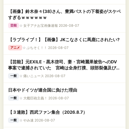
【画像】鈴木奈々(38)さん、豊満バストの下着姿がスケベ
すぎるｗｗｗｗｗｗ
☆
女子アナお宝画像速報 2026-08-07
芸能
【ラブライブ！】【画像】JKこなさくに馬鹿にされたい?
☆
ぷちそく！！ 2026-08-07
アニメ
【芸能】元EXILE・黒木啓司、妻・宮崎麗果被告へのDV
事案で逮捕されていた 宮崎は全身打撲、頭部裂傷及び打
撲、頸部損傷の怪我
☆
痛いニュース 2026-08-07
一般
日本やドイツが連合国に負けた理由
☆
大艦巨砲主義！ 2026-08-07
一般
【３連敗】西武ファン集合（2026.8.7）
☆
やみ速 2026-08-07
一般