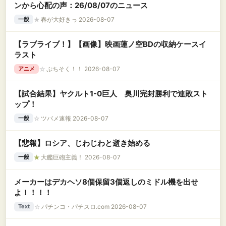
ンから心配の声：26/08/07のニュース
★
春が大好きっ 2026-08-07
一般
【ラブライブ！】【画像】映画蓮ノ空BDの収納ケースイ
ラスト
☆
ぷちそく！！ 2026-08-07
アニメ
【試合結果】ヤクルト1-0巨人 奥川完封勝利で連敗スト
ップ！
☆
ツバメ速報 2026-08-07
一般
【悲報】ロシア、じわじわと逝き始める
★
大艦巨砲主義！ 2026-08-07
一般
メーカーはデカヘソ8個保留3個返しのミドル機を出せ
よ！！！！
☆
パチンコ・パチスロ.com 2026-08-07
Text