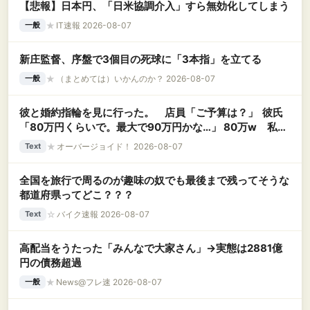
【悲報】日本円、「日米協調介入」すら無効化してしまう
★
IT速報 2026-08-07
一般
新庄監督、序盤で3個目の死球に「3本指」を立てる
★
（まとめては）いかんのか？ 2026-08-07
一般
彼と婚約指輪を見に行った。 店員「ご予算は？」 彼氏
「80万円くらいで。最大で90万円かな…」 80万w 私の
価値は80万かwww なんか悔しい………負け組って感じ
★
オーバージョイド！ 2026-08-07
Text
で
全国を旅行で周るのが趣味の奴でも最後まで残ってそうな
都道府県ってどこ？？？
☆
バイク速報 2026-08-07
Text
高配当をうたった「みんなで大家さん」→実態は2881億
円の債務超過
★
News@フレ速 2026-08-07
一般