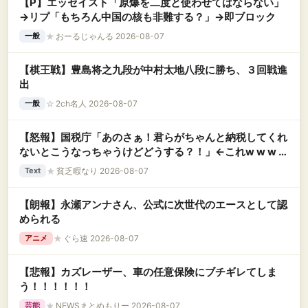
【P】エッセイスト「原爆を二度と使わせてはならない」
→リプ「もちろん中国の核も非難する？」→即ブロック
★
おーるじゃんる 2026-08-07
一般
【棋王戦】豊島将之九段が中村太地八段に勝ち、３回戦進
出
☆
2ch名人 2026-08-07
一般
【怒報】国税庁「あのさぁ！君らがちゃんと納税してくれ
ないとこうなっちゃうけどどうする？！」←これw w w w
w w w w
★
貧乏暇なり 2026-08-07
Text
【朗報】永瀬アンナさん、公式に次世代のエースとして認
められる
★
ぐら速 2026-08-07
アニメ
【悲報】カズレーザー、車の任意保険にブチギレてしま
う！！！！！！
★
NEWSまとめもりー 2026-08-07
芸能