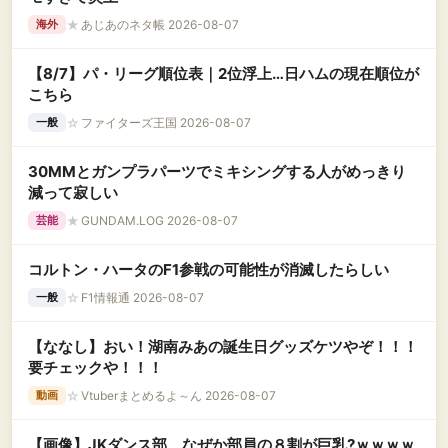
★
あじあのネタ帳 2026-08-07
海外
【8/7】パ・リーグ順位表｜2位浮上…日ハムの現在順位が
こちら
☆
ファイターズ王国 2026-08-07
一般
30MMとガンプラパーツでミキシングする人がめっきり
減って寂しい
★
GUNDAM.LOG 2026-08-07
芸能
コルトン・ハータのF1参戦の可能性が消滅したらしい
☆
F1情報通 2026-08-07
一般
【ななし】おい！湖南みあの誕生日グッズケツやぞ！！！
要チェックや！！！
☆
Vtuberまとめるよ～ん 2026-08-07
動画
【画像】JKダンス部、なぜか部員の８割が巨乳?ｗｗｗｗ