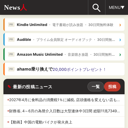
News
人
MENU▼
›
Kindle Unlimited
・ 電子書籍が読み放題 ・ 30日間無料体験
PR
›
Audible
・ プライム会員限定 オーディオブック ・ 30日間無料体験
PR
›
Amazon Music Unlimited
・ 音楽聴き放題 ・ 30日間無料体験
PR
ahamo乗り換えで
20,000ポイントプレゼント！
PR
最新の投稿ニュース
一覧
投稿
2027年4月に食料品の消費税1％に減税､店頭価格を変えない店も｢利益がほとんど出てないから値下げはしません｣
財務省､4～6月の為替介入日数は大型連休中3日間 総額11兆7349億円 4月30日は6兆2787億円で過去最大
【動画】中国の電動バイクが発火炎上