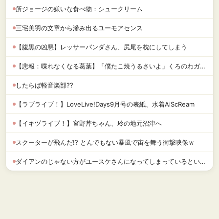
所ジョージの嫌いな食べ物：シュークリーム
三宅美羽の文章から滲み出るユーモアセンス
【腹黒の凶悪】レッサーパンダさん、尻尾を枕にしてしまう
【悲報：喋れなくなる葛葉】「僕たこ焼うるさいよ」くろのわガチレビュー「やはりセブンイレブンよ」叶・葛葉
したらば軽音楽部??
【ラブライブ！】LoveLive!Days9月号の表紙、水着AiScReam
【イキヅライブ！】宮野芹ちゃん、玲の地元沼津へ
スクーターが飛んだ!? とんでもない暴風で宙を舞う衝撃映像ｗ
ダイアンのじゃない方がユースケさんになってしまっているという事実←これ