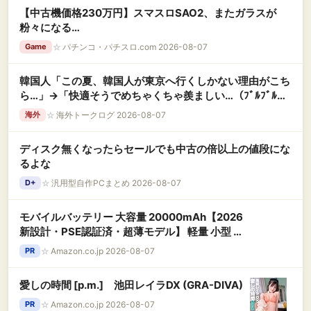
【中古機価格230万円】スマスロSAO2、またガラスが
粉々になる…
☆
パチンコ・パチスロ.com 2026-08-07
Game
韓国人「この夏、韓国人が東京へ行くしかない理由がこち
ら…」→「快適そうでめちゃくちゃ羨ましい…（ﾌﾞﾙﾌﾞﾙ」
＝韓国の反応
☆
海外トークログ 2026-08-07
海外
ディスク無くなったらセールでも中古の倍以上の値段にな
るよな
☆
汎用型自作PCまとめ 2026-08-07
D+
モバイルバッテリー 大容量 20000mAh【2026
新設計・PSE認証済・超薄モデル】 軽量 小型 急
速充電 スマホ充電器 4台同時充電
☆
Amazon.co.jp 2026-08-07
PR
22.5W/PD20W高出力Type-C入出力兼用 LED残
量表示 低電流対応 iPhone/iPad/Android全種機
愛しの時間 [p.m.] 池田レイラDX (GRA-DIVA)
器対応 旅行/出張/停電/地震/防災グッズ 日本語取
扱説明書
☆
Amazon.co.jp 2026-08-07
PR