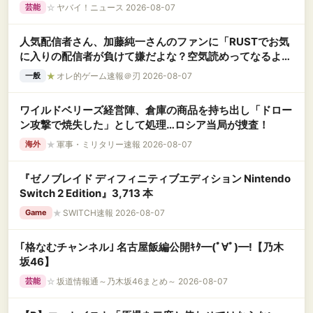
☆
ヤバイ！ニュース 2026-08-07
芸能
人気配信者さん、加藤純一さんのファンに「RUSTでお気
に入りの配信者が負けて嫌だよな？空気読めってなるよ
な？その結果がVCR。お前らVCR向いてるよ」→大炎上
★
オレ的ゲーム速報＠刃 2026-08-07
一般
ワイルドベリーズ経営陣、倉庫の商品を持ち出し「ドロー
ン攻撃で焼失した」として処理…ロシア当局が捜査！
★
軍事・ミリタリー速報 2026-08-07
海外
『ゼノブレイド ディフィニティブエディション Nintendo
Switch 2 Edition』3,713 本
★
SWITCH速報 2026-08-07
Game
｢格なむチャンネル｣ 名古屋飯編公開ｷﾀ━(ﾟ∀ﾟ)━!【乃木
坂46】
☆
坂道情報通～乃木坂46まとめ～ 2026-08-07
芸能