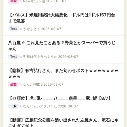
☆
News@フレ速 2026-08-07
芸能
【バルス】米雇用統計大幅悪化 ドル円は1ドル157円台
まで急落
☆
かせまと！ 2026-08-07
Text
八百屋 ← これ見たことある？野菜とかスーパーで買うじ
ゃん
☆
明日は何を食べようか 2026-08-07
Text
【悲報】有吉弘行さん、また匂わせポストｗｗｗｗｗｗｗ
ｗｗｗ
☆
なんJ PRIDE 2026-08-07
芸能
【セ順位】虎=兎-====//====燕星===竜=鯉【8/7】
★
なんじぇいスタジアム 2026-08-07
一般
【動画】広島記念公園を追い出された左翼さん、流石にキ
モすぎて炎上