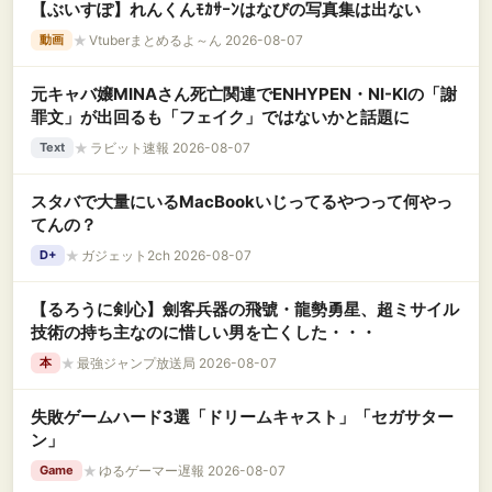
【ぶいすぽ】れんくんﾓｶｻｰﾝはなびの写真集は出ない
★
Vtuberまとめるよ～ん 2026-08-07
動画
元キャバ嬢MINAさん死亡関連でENHYPEN・NI-KIの「謝
罪文」が出回るも「フェイク」ではないかと話題に
★
ラビット速報 2026-08-07
Text
スタバで大量にいるMacBookいじってるやつって何やっ
てんの？
★
ガジェット2ch 2026-08-07
D+
【るろうに剣心】劍客兵器の飛號・龍勢勇星、超ミサイル
技術の持ち主なのに惜しい男を亡くした・・・
★
最強ジャンプ放送局 2026-08-07
本
失敗ゲームハード3選「ドリームキャスト」「セガサター
ン」
★
ゆるゲーマー遅報 2026-08-07
Game