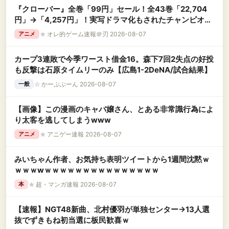
『クローバー』全巻「99円」セール！全43巻「22,704
円」→「4,257円」！実写ドラマ化もされたチャンピオン
が誇る名作ヤンキー漫画！『ドロップOG』も全26巻すべ
★
オレ的ゲーム速報＠刃 2026-08-07
アニメ
て「99円」
カープ3連敗で今季ワースト借金16。森下7回2失点の好投
も反撃は石原タイムリーのみ【広島1-2DeNA/試合結果】
☆
かーぷぶーん 2026-08-07
一般
【画像】この漫画のキャバ嬢さん、とある非常識行為によ
り太客を逃してしまうwww
★
アニゲー速報 2026-08-07
アニメ
みいちゃん作者、お気持ち表明ツイートから1週間沈黙ｗ
ｗｗｗwｗｗｗｗｗｗｗｗｗｗｗｗｗｗｗ
★
超・マンガ速報 2026-08-07
本
【速報】NGT48新曲、北村優羽が単独センター→13人選
抜でずきもね初当選に板民歓喜ｗ