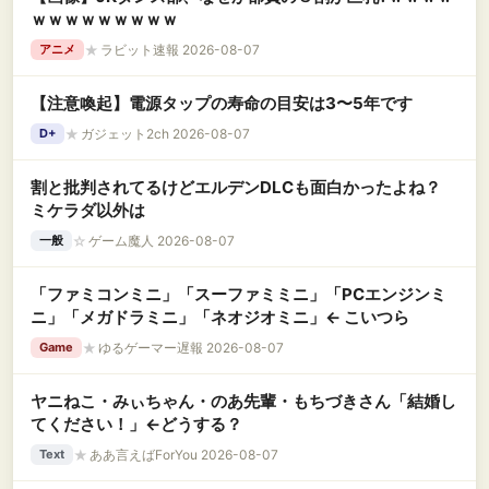
ｗｗｗｗｗｗｗｗｗ
★
ラビット速報 2026-08-07
アニメ
【注意喚起】電源タップの寿命の目安は3〜5年です
★
ガジェット2ch 2026-08-07
D+
割と批判されてるけどエルデンDLCも面白かったよね？
ミケラダ以外は
☆
ゲーム魔人 2026-08-07
一般
「ファミコンミニ」「スーファミミニ」「PCエンジンミ
ニ」「メガドラミニ」「ネオジオミニ」← こいつら
★
ゆるゲーマー遅報 2026-08-07
Game
ヤニねこ・みぃちゃん・のあ先輩・もちづきさん「結婚し
てください！」←どうする？
★
ああ言えばForYou 2026-08-07
Text