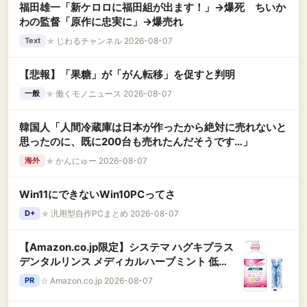
福田雄一「新ケロロに福田組が出ます！」→爆死 ちいか
わの監督「原作に忠実に」→爆売れ
★
じわるチャンネル 2026-08-07
Text
【悲報】「果糖」が「がん転移」を促すと判明
★
働くモノニュース 2026-08-07
一般
韓国人「人間冷蔵庫は日本が作ったから絶対に売れないと
思ったのに、既に200台も売れたんだそうです…」
★
かんにゅー 2026-08-07
海外
Win11にできないWin10PCってさ
★
汎用型自作PCまとめ 2026-08-07
D+
【Amazon.co.jp限定】システマ ハグキプラス
デンタルリンス メディカルハーブミント 低刺
激タイプ 900ml +ミニリンス80ml もしくは Y
☆
Amazon.co.jp 2026-08-07
PR
字フロス(*選べません) [医薬部外品] 液体歯磨
き ノンアルコール 歯周病 ポンプ式