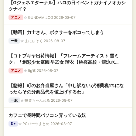
【Gジェネエターナル】ハロの日イベントガナイノオカシ
クナイ？
☆
GUNDAM.LOG 2026-08-07
アニメ
【動画】力士さん、ボクサーをボコってしまう
★
まにゅそく 2026-08-07
一般
【コトブキヤ出荷情報】「フレームアーティスト 雪ミ
ク」「創彩少女庭園 早乙女 瑠衣【桃桜高校・競泳水
着】」プラモデルほか【発売日決定】
★
fig速 2026-08-07
アニメ
【悲報】町のお弁当屋さん「申し訳ないが消費税1%にな
ったらその分商品代を値上げするわ」
★
投資ちゃんねる 2026-08-07
一般
カフェで長時間パソコン弄っている奴
☆
PCパーツまとめ 2026-08-07
D+